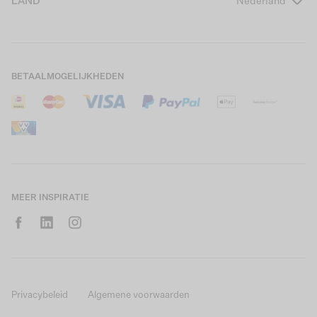
LAND
Nederland
Boys Teens
Actievoorwaarden
GARCIA Stories
Girls Kids
Verzending
Our Responsible Journey
Boys Kids
Retourneren
Winkels
BETAALMOGELIJKHEDEN
Sale
Cookies
Careers
Mijn account
B2B Contactinformatie
Maattabel
B2B Portal
Saldo giftcard
MEER INSPIRATIE
Privacybeleid
Algemene voorwaarden