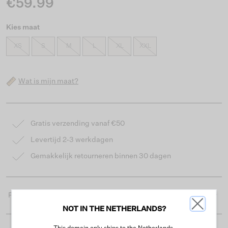
€59.99
Kies maat
XS
S
M
L
XL
XXL
Wat is mijn maat?
Gratis verzending vanaf €50
Levertijd 2-3 werkdagen
Gemakkelijk retourneren binnen 30 dagen
Productdetails
NOT IN THE NETHERLANDS?