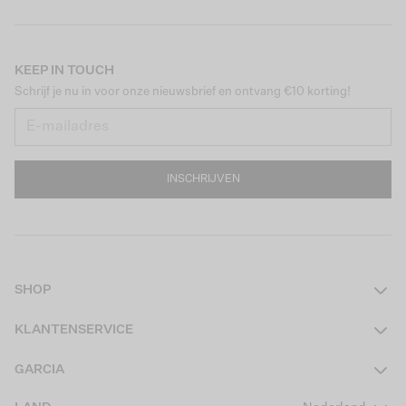
KEEP IN TOUCH
Schrijf je nu in voor onze nieuwsbrief en ontvang €10 korting!
INSCHRIJVEN
SHOP
Dames
KLANTENSERVICE
Heren
Contact
GARCIA
Girls Teens
Veelgestelde vragen
Over ons