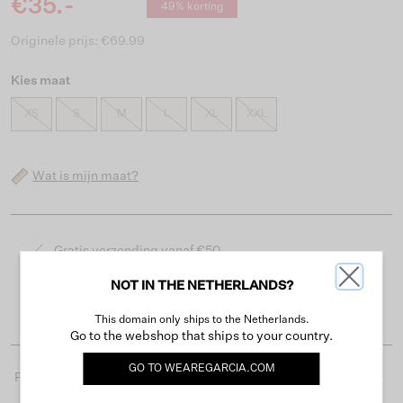
€35.-
49% korting
Originele prijs: €69.99
Kies maat
XS
S
M
L
XL
XXL
Wat is mijn maat?
Gratis verzending vanaf €50
Levertijd 2-3 werkdagen
NOT IN THE NETHERLANDS?
Gemakkelijk retourneren binnen 30 dagen
This domain only ships to the Netherlands.
Go to the webshop that ships to your country.
GO TO
WEAREGARCIA.COM
Productdetails