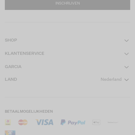
INSCHRIJVEN
SHOP
Dames
KLANTENSERVICE
Heren
Contact
GARCIA
Girls Teens
Veelgestelde vragen
Over ons
LAND
Nederland
Boys Teens
Actievoorwaarden
GARCIA Stories
Girls Kids
Verzending
Our Responsible Journey
Boys Kids
Retourneren
Winkels
BETAALMOGELIJKHEDEN
Sale
Cookies
Careers
Mijn account
B2B Contactinformatie