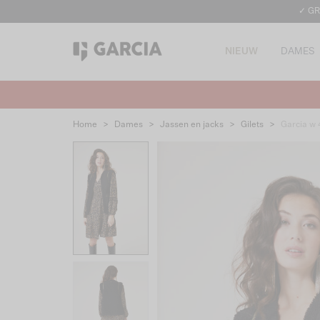
✓ GR
NIEUW
DAMES
Home
>
Dames
>
Jassen en jacks
>
Gilets
>
Garcia w