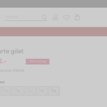
rte gilet
.-
33% korting
le prijs: €59.99
aat
S
M
L
XL
XXL