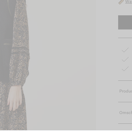
Wat
Produc
Omsch