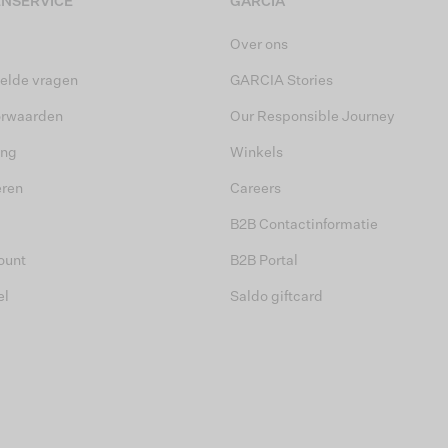
NSERVICE
GARCIA
Over ons
elde vragen
GARCIA Stories
orwaarden
Our Responsible Journey
ing
Winkels
eren
Careers
B2B Contactinformatie
ount
B2B Portal
el
Saldo giftcard