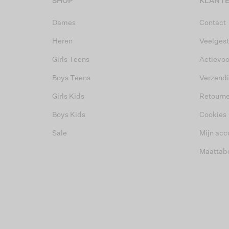
SHOP
KLANTE
Dames
Contact
Heren
Veelgest
Girls Teens
Actievo
Boys Teens
Verzend
Girls Kids
Retourn
Boys Kids
Cookies
Sale
Mijn acc
Maattab