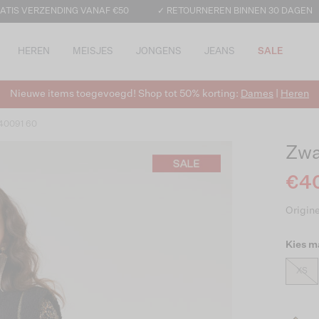
ATIS VERZENDING VANAF €50
✓ RETOURNEREN BINNEN 30 DAGEN
HEREN
MEISJES
JONGENS
JEANS
SALE
Nieuwe items toegevoegd! Shop tot 50% korting:
Dames
|
Heren
 40091 60
Zwa
€40
Origine
Kies m
XS