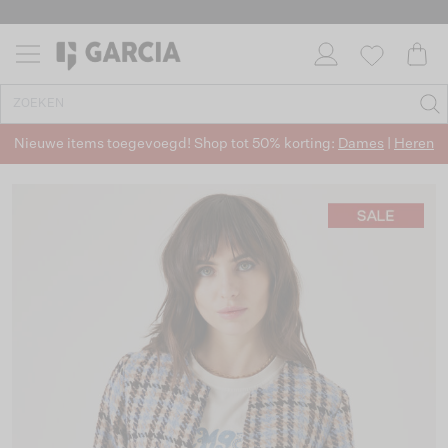
Nieuwe items toegevoegd! Shop tot 50% korting:
Dames
|
Heren