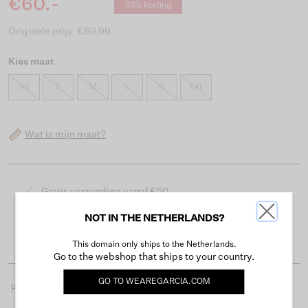
€60.-
33% korting
Originele prijs: €89.99
Kies maat
XS
S
M
L
XL
XXL
Wat is mijn maat?
Gratis verzending vanaf €50
Levertijd 2-3 werkdagen
NOT IN THE NETHERLANDS?
Gemakkelijk retourneren binnen 30 dagen
This domain only ships to the Netherlands.
Go to the webshop that ships to your country.
GO TO
WEAREGARCIA.COM
Productdetails