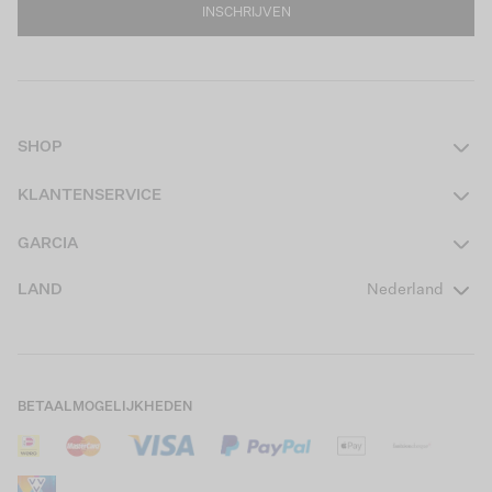
INSCHRIJVEN
SHOP
Dames
KLANTENSERVICE
Heren
Contact
GARCIA
Girls Teens
Veelgestelde vragen
Over ons
LAND
Nederland
Boys Teens
Actievoorwaarden
GARCIA Stories
Girls Kids
Verzending
Our Responsible Journey
Boys Kids
Retourneren
Winkels
BETAALMOGELIJKHEDEN
Sale
Cookies
Careers
Mijn account
B2B Contactinformatie