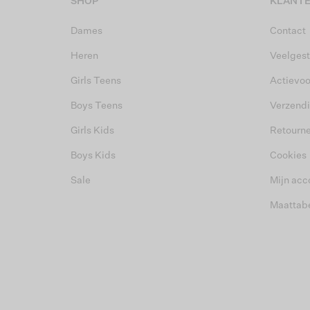
SHOP
KLANTE
Dames
Contact
Heren
Veelgest
Girls Teens
Actievo
Boys Teens
Verzend
Girls Kids
Retourn
Boys Kids
Cookies
Sale
Mijn acc
Maattab