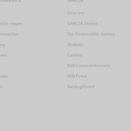
NSERVICE
GARCIA
Over ons
elde vragen
GARCIA Stories
orwaarden
Our Responsible Journey
ing
Winkels
eren
Careers
B2B Contactinformatie
ount
B2B Portal
el
Saldo giftcard