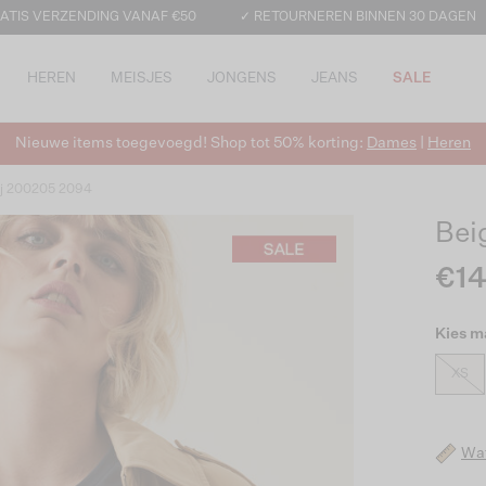
ATIS VERZENDING VANAF €50
✓ RETOURNEREN BINNEN 30 DAGEN
HEREN
MEISJES
JONGENS
JEANS
SALE
Nieuwe items toegevoegd! Shop tot 50% korting:
Dames
|
Heren
gj 200205 2094
Bei
€14
Kies m
XS
Wat