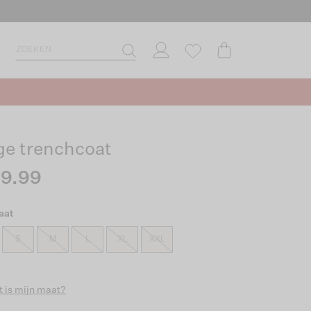
ge trenchcoat
9.99
aat
S
M
L
XL
XXL
 is mijn maat?