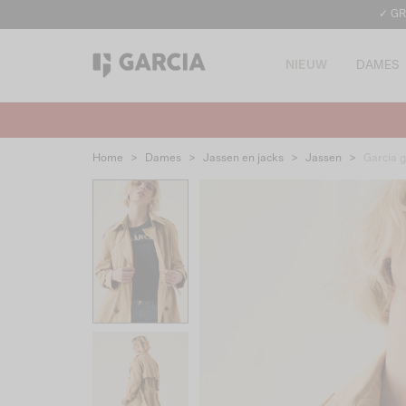
✓ GR
NIEUW
DAMES
Home
>
Dames
>
Jassen en jacks
>
Jassen
>
Garcia 