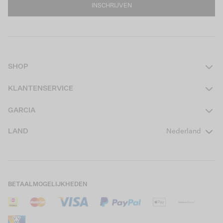
INSCHRIJVEN
SHOP
Dames
KLANTENSERVICE
Heren
Contact
GARCIA
Girls Teens
Veelgestelde vragen
Over ons
LAND
Nederland
Boys Teens
Actievoorwaarden
GARCIA Stories
Girls Kids
Verzending
Our Responsible Journey
Boys Kids
Retourneren
Winkels
BETAALMOGELIJKHEDEN
Sale
Cookies
Careers
Mijn account
B2B Contactinformatie