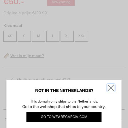
€50.-
61% korting
Originele prijs: €129.99
Kies maat
XS
S
M
L
XL
XXL
Wat is mijn maat?
Gratis verzending vanaf €50
Levertijd 2-3 werkdagen
NOT IN THE NETHERLANDS?
Gemakkelijk retourneren binnen 30 dagen
This domain only ships to the Netherlands.
Go to the webshop that ships to your country.
GO TO
WEAREGARCIA.COM
Productdetails