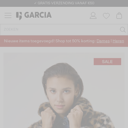
✓ GRATIS VERZENDING VANAF €50
✓ RETOURNEREN BINNEN 30 DAGEN
Nieuwe items toegevoegd! Shop tot 50% korting:
Dames
|
Heren