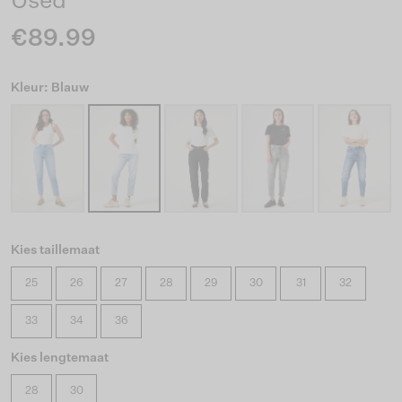
Used
€89.99
Kleur: Blauw
Kies taillemaat
25
26
27
28
29
30
31
32
33
34
36
Kies lengtemaat
28
30