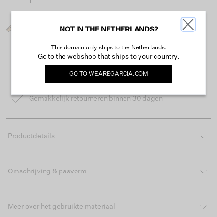
Wat is mijn maat?
NOT IN THE NETHERLANDS?
This domain only ships to the Netherlands.
Go to the webshop that ships to your country.
Gratis verzending vanaf €50
GO TO
WEAREGARCIA.COM
Levertijd 2-3 werkdagen
Gemakkelijk retourneren binnen 30 dagen
Productdetails
Omschrijving & pasvorm
Meer over het gebruikte materiaal