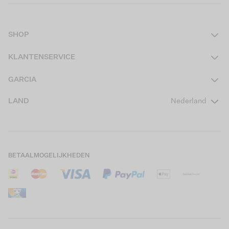
SHOP
Dames
KLANTENSERVICE
Heren
Contact
GARCIA
Girls Teens
Veelgestelde vragen
Over ons
LAND
Nederland
Boys Teens
Actievoorwaarden
GARCIA Stories
Girls Kids
Verzending
Our Responsible Journey
Boys Kids
Retourneren
Winkels
BETAALMOGELIJKHEDEN
Sale
Cookies
Careers
Mijn account
B2B Contactinformatie
Maattabel
B2B Portal
Saldo giftcard