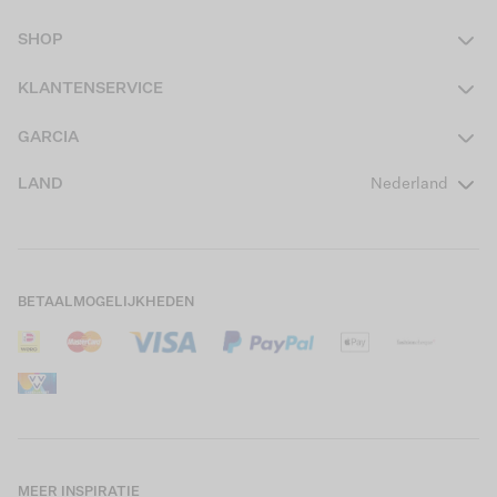
SHOP
Dames
KLANTENSERVICE
Heren
Contact
GARCIA
Girls Teens
Veelgestelde vragen
Over ons
LAND
Nederland
Boys Teens
Actievoorwaarden
GARCIA Stories
Girls Kids
Verzending
Our Responsible Journey
Boys Kids
Retourneren
Winkels
BETAALMOGELIJKHEDEN
Sale
Cookies
Careers
Mijn account
B2B Contactinformatie
Maattabel
B2B Portal
Saldo giftcard
MEER INSPIRATIE