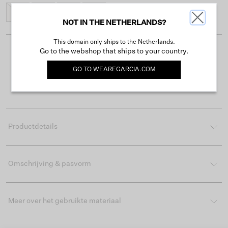
28
30
32
34
NOT IN THE NETHERLANDS?
This domain only ships to the Netherlands.
Go to the webshop that ships to your country.
Gratis verzending vanaf €50
GO TO
WEAREGARCIA.COM
Levertijd 2-3 werkdagen
Gemakkelijk retourneren binnen 30 dagen
Productdetails
Omschrijving & pasvorm
Meer over het gebruikte materiaal