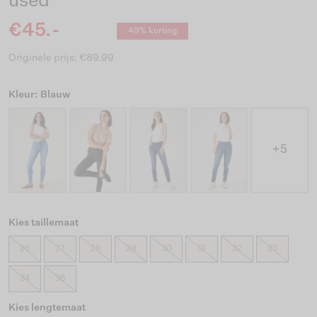
used
€45.-
49% korting
Originele prijs: €89.99
Kleur: Blauw
+5
Kies taillemaat
26
27
28
29
30
31
32
33
34
36
Kies lengtemaat