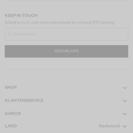
KEEP IN TOUCH
Schrijf je nu in voor onze nieuwsbrief en ontvang €10 korting!
INSCHRIJVEN
SHOP
Dames
KLANTENSERVICE
Heren
Contact
GARCIA
Girls Teens
Veelgestelde vragen
Over ons
LAND
Nederland
Boys Teens
Actievoorwaarden