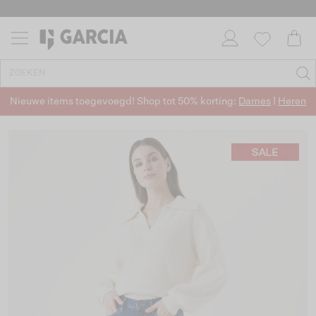
Nieuwe items toegevoegd! Shop tot 50% korting:
Dames
|
Heren