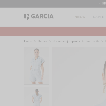
✓ GR
NIEUW
DAMES
Home
>
Dames
>
Jurken en jumpsuits
>
Jumpsuits
>