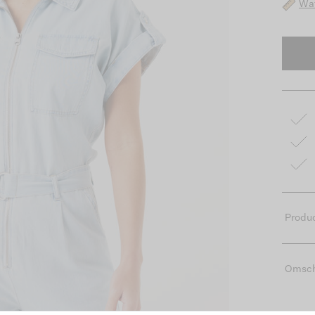
Wat
Produc
Omsch