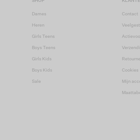
SHOP
KLANTE
Dames
Contact
Heren
Veelgest
Girls Teens
Actievo
Boys Teens
Verzend
Girls Kids
Retourn
Boys Kids
Cookies
Sale
Mijn acc
Maattab