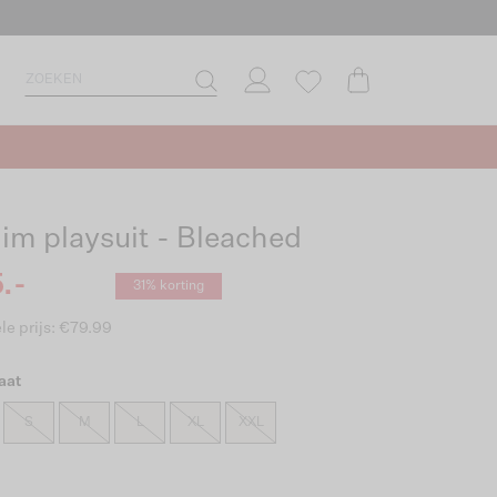
im playsuit - Bleached
.-
31% korting
le prijs: €79.99
aat
S
M
L
XL
XXL