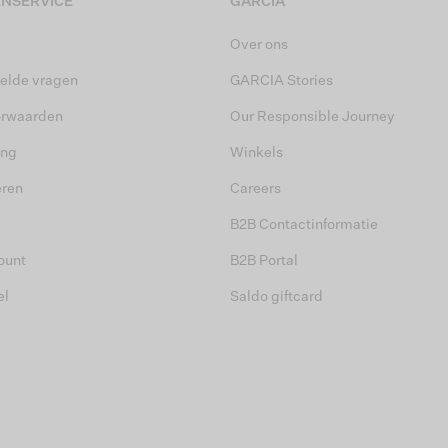
NSERVICE
GARCIA
Over ons
elde vragen
GARCIA Stories
orwaarden
Our Responsible Journey
ing
Winkels
eren
Careers
B2B Contactinformatie
ount
B2B Portal
el
Saldo giftcard