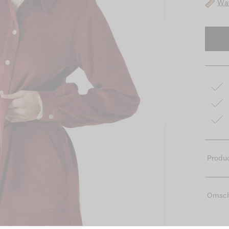
Wat
Produc
Omsch