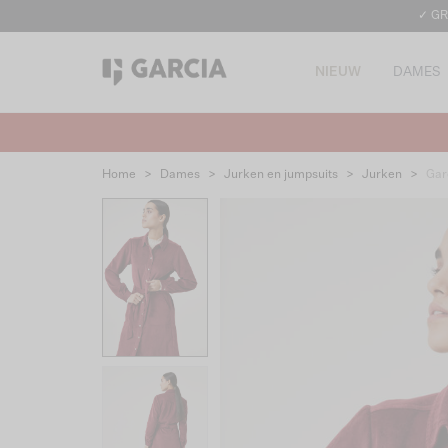
✓ GR
NIEUW
DAMES
Home
>
Dames
>
Jurken en jumpsuits
>
Jurken
>
Gar