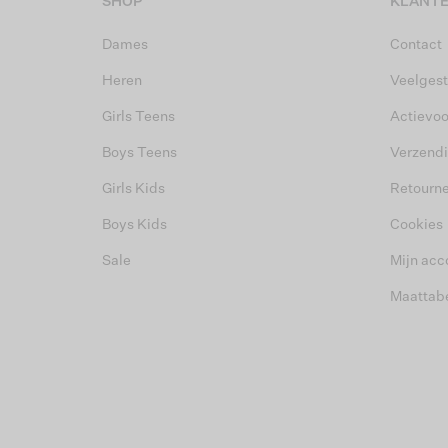
SHOP
KLANTE
Dames
Contact
Heren
Veelgest
Girls Teens
Actievo
Boys Teens
Verzend
Girls Kids
Retourn
Boys Kids
Cookies
Sale
Mijn acc
Maattab