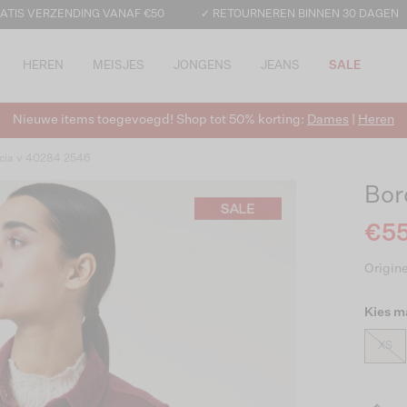
ATIS VERZENDING VANAF €50
✓ RETOURNEREN BINNEN 30 DAGEN
HEREN
MEISJES
JONGENS
JEANS
SALE
Nieuwe items toegevoegd! Shop tot 50% korting:
Dames
|
Heren
cia v 40284 2546
Bor
€55
Origine
Kies m
XS