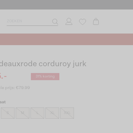
deauxrode corduroy jurk
.-
31% korting
le prijs: €79.99
aat
S
M
L
XL
XXL