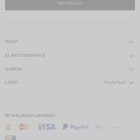
INSCHRIJVEN
SHOP
Dames
KLANTENSERVICE
Heren
Contact
GARCIA
Girls Teens
Veelgestelde vragen
Over ons
LAND
Nederland
Boys Teens
Actievoorwaarden
GARCIA Stories
Girls Kids
Verzending
Our Responsible Journey
Boys Kids
Retourneren
Winkels
BETAALMOGELIJKHEDEN
Sale
Cookies
Careers
Mijn account
B2B Contactinformatie