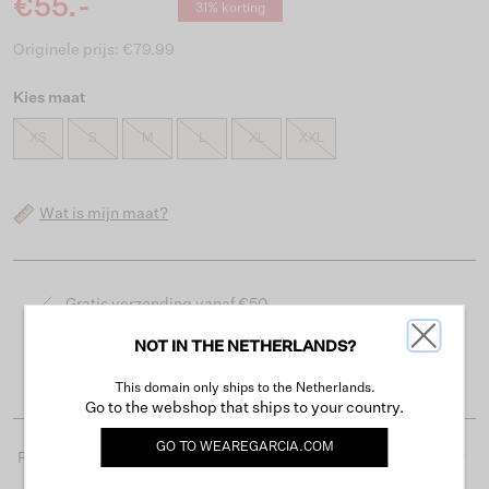
€55.-
31% korting
Originele prijs: €79.99
Kies maat
XS
S
M
L
XL
XXL
Wat is mijn maat?
Gratis verzending vanaf €50
Levertijd 2-3 werkdagen
NOT IN THE NETHERLANDS?
Gemakkelijk retourneren binnen 30 dagen
This domain only ships to the Netherlands.
Go to the webshop that ships to your country.
GO TO
WEAREGARCIA.COM
Productdetails