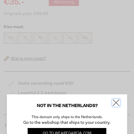
€35.-
49% korting
Originele prijs: €69.99
Kies maat
XS
S
M
L
XL
XXL
Wat is mijn maat?
Gratis verzending vanaf €50
Levertijd 2-3 werkdagen
Gemakkelijk retourneren binnen 30 dagen
NOT IN THE NETHERLANDS?
This domain only ships to the Netherlands.
Go to the webshop that ships to your country.
Productdetails
GO TO
WEAREGARCIA.COM