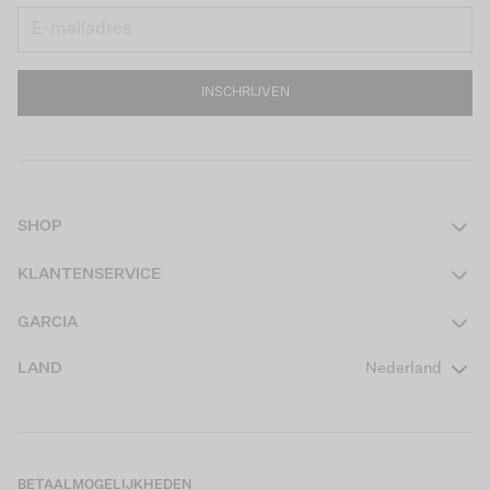
INSCHRIJVEN
SHOP
Dames
KLANTENSERVICE
Heren
Contact
GARCIA
Girls Teens
Veelgestelde vragen
Over ons
LAND
Nederland
Boys Teens
Actievoorwaarden
GARCIA Stories
Girls Kids
Verzending
Our Responsible Journey
Boys Kids
Retourneren
Winkels
BETAALMOGELIJKHEDEN