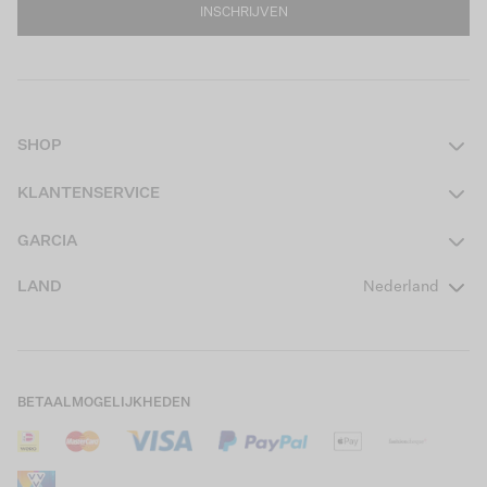
INSCHRIJVEN
SHOP
Dames
KLANTENSERVICE
Heren
Contact
GARCIA
Girls Teens
Veelgestelde vragen
Over ons
LAND
Nederland
Boys Teens
Actievoorwaarden
GARCIA Stories
Girls Kids
Verzending
Our Responsible Journey
Boys Kids
Retourneren
Winkels
BETAALMOGELIJKHEDEN
Sale
Cookies
Careers
Mijn account
B2B Contactinformatie