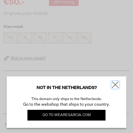
€50.-
28% korting
Originele prijs: €69.99
Kies maat
XS
S
M
L
XL
XXL
Wat is mijn maat?
Gratis verzending vanaf €50
NOT IN THE NETHERLANDS?
Levertijd 2-3 werkdagen
This domain only ships to the Netherlands.
Gemakkelijk retourneren binnen 30 dagen
Go to the webshop that ships to your country.
GO TO
WEAREGARCIA.COM
Productdetails