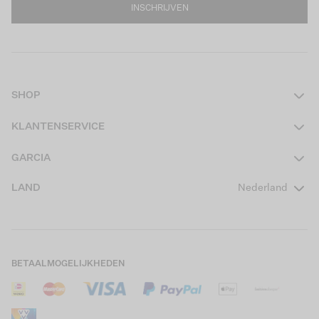
INSCHRIJVEN
SHOP
Dames
KLANTENSERVICE
Heren
Contact
GARCIA
Girls Teens
Veelgestelde vragen
Over ons
LAND
Nederland
Boys Teens
Actievoorwaarden
GARCIA Stories
Girls Kids
Verzending
Our Responsible Journey
Boys Kids
Retourneren
Winkels
BETAALMOGELIJKHEDEN
Sale
Cookies
Careers
Mijn account
B2B Contactinformatie