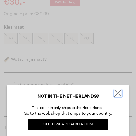
€30.-
24% korting
Originele prijs: €39.99
Kies maat
XS
S
M
L
XL
XXL
Wat is mijn maat?
Gratis verzending vanaf €50
Levertijd 2-3 werkdagen
NOT IN THE NETHERLANDS?
Gemakkelijk retourneren binnen 30 dagen
This domain only ships to the Netherlands.
Go to the webshop that ships to your country.
GO TO
WEAREGARCIA.COM
Productdetails