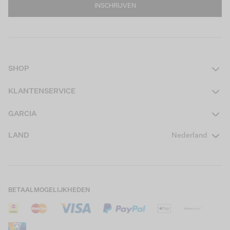
INSCHRIJVEN
SHOP
Dames
KLANTENSERVICE
Heren
Contact
GARCIA
Girls Teens
Veelgestelde vragen
Over ons
LAND
Nederland
Boys Teens
Actievoorwaarden
GARCIA Stories
Girls Kids
Verzending
Our Responsible Journey
Boys Kids
Retourneren
Winkels
BETAALMOGELIJKHEDEN
Sale
Cookies
Careers
Mijn account
B2B Contactinformatie