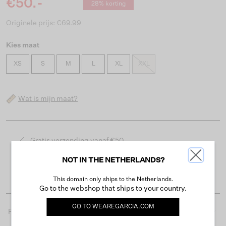
€50.-
28% korting
Originele prijs: €69.99
Kies maat
XS
S
M
L
XL
XXL
Wat is mijn maat?
Gratis verzending vanaf €50
Levertijd 2-3 werkdagen
NOT IN THE NETHERLANDS?
Gemakkelijk retourneren binnen 30 dagen
This domain only ships to the Netherlands.
Go to the webshop that ships to your country.
GO TO
WEAREGARCIA.COM
Productdetails