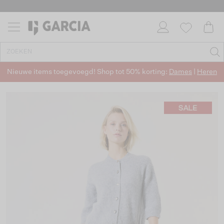
Nieuwe items toegevoegd! Shop tot 50% korting:
Dames
|
Heren