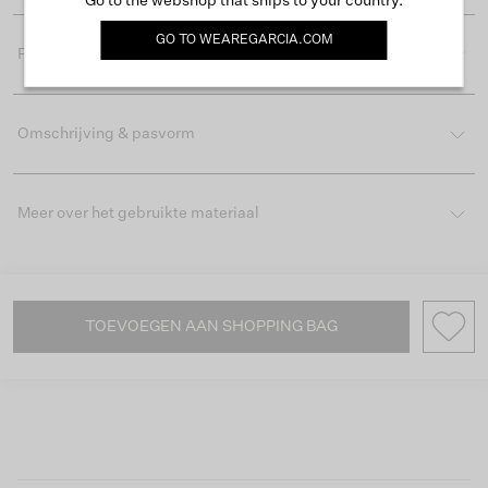
Go to the webshop that ships to your country.
GO TO
WEAREGARCIA.COM
Productdetails
Omschrijving & pasvorm
Meer over het gebruikte materiaal
TOEVOEGEN AAN SHOPPING BAG