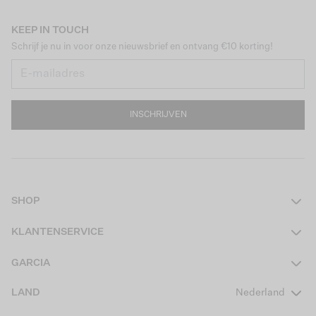
KEEP IN TOUCH
Schrijf je nu in voor onze nieuwsbrief en ontvang €10 korting!
INSCHRIJVEN
SHOP
Dames
KLANTENSERVICE
Heren
Contact
GARCIA
Girls Teens
Veelgestelde vragen
Over ons
LAND
Nederland
Boys Teens
Actievoorwaarden
GARCIA Stories