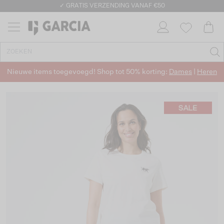
✓ GRATIS VERZENDING VANAF €50
✓ RETOURNEREN BINNEN 30 DAGEN
Nieuwe items toegevoegd! Shop tot 50% korting:
Dames
|
Heren