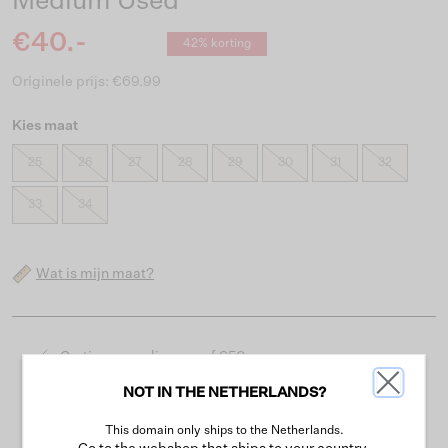
Medium Used
€40.-
42% korting
Originele prijs: €69.99
Kies maat
25
26
27
28
29
30
31
32
33
34
Wat is mijn maat?
Gratis verzending vanaf €50
Levertijd 2-3 werkdagen
NOT IN THE NETHERLANDS?
Gemakkelijk retourneren binnen 30 dagen
This domain only ships to the Netherlands.