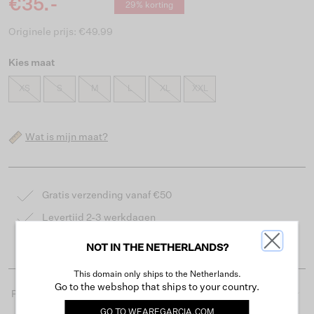
€35.-
29% korting
Originele prijs: €49.99
Kies maat
XS
S
M
L
XL
XXL
Wat is mijn maat?
Gratis verzending vanaf €50
Levertijd 2-3 werkdagen
Gemakkelijk retourneren binnen 30 dagen
NOT IN THE NETHERLANDS?
This domain only ships to the Netherlands.
Go to the webshop that ships to your country.
Productdetails
GO TO
WEAREGARCIA.COM