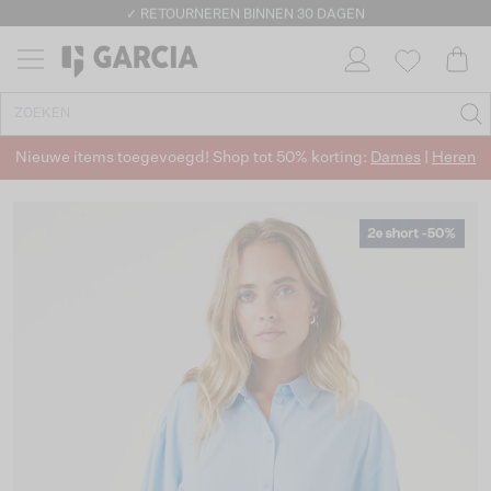
✓ GRATIS VERZENDING VANAF €50
✓ RETOURNEREN BINNEN 30 DAGEN
Nieuwe items toegevoegd! Shop tot 50% korting:
Dames
|
Heren