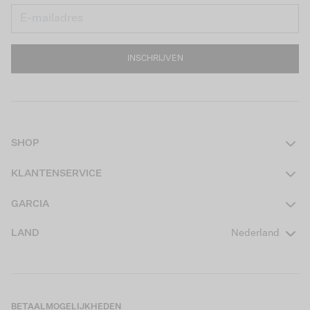
INSCHRIJVEN
SHOP
Dames
KLANTENSERVICE
Heren
Contact
GARCIA
Girls Teens
Veelgestelde vragen
Over ons
LAND
Nederland
Boys Teens
Actievoorwaarden
GARCIA Stories
Girls Kids
Verzending
Our Responsible Journey
Boys Kids
Retourneren
Winkels
BETAALMOGELIJKHEDEN