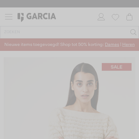
Nieuwe items toegevoegd! Shop tot 50% korting:
Dames
|
Heren