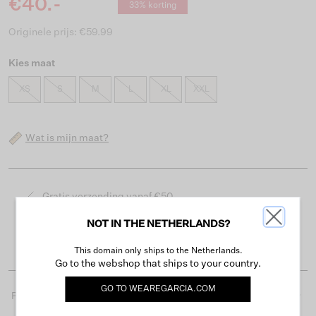
€40.-
33% korting
Originele prijs: €59.99
Kies maat
XS
S
M
L
XL
XXL
Wat is mijn maat?
Gratis verzending vanaf €50
Levertijd 2-3 werkdagen
NOT IN THE NETHERLANDS?
Gemakkelijk retourneren binnen 30 dagen
This domain only ships to the Netherlands.
Go to the webshop that ships to your country.
GO TO
WEAREGARCIA.COM
Productdetails