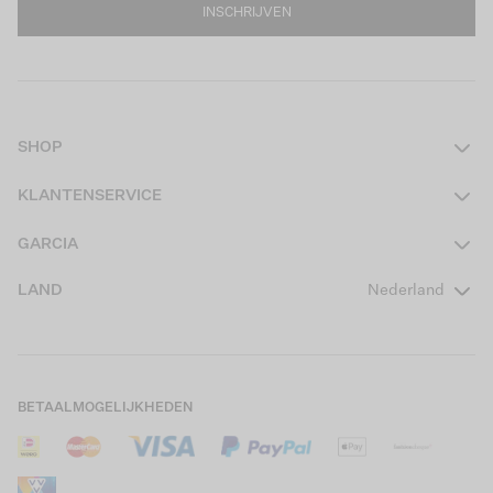
INSCHRIJVEN
SHOP
Dames
KLANTENSERVICE
Heren
Contact
GARCIA
Girls Teens
Veelgestelde vragen
Over ons
LAND
Nederland
Boys Teens
Actievoorwaarden
GARCIA Stories
Girls Kids
Verzending
Our Responsible Journey
Boys Kids
Retourneren
Winkels
BETAALMOGELIJKHEDEN
Sale
Cookies
Careers
Mijn account
B2B Contactinformatie