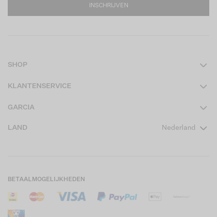
INSCHRIJVEN
SHOP
Dames
KLANTENSERVICE
Heren
Contact
GARCIA
Girls Teens
Veelgestelde vragen
Over ons
LAND
Nederland
Boys Teens
Actievoorwaarden
GARCIA Stories
Girls Kids
Verzending
Our Responsible Journey
Boys Kids
Retourneren
Winkels
BETAALMOGELIJKHEDEN
Sale
Cookies
Careers
Mijn account
B2B Contactinformatie