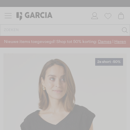
Nieuwe items toegevoegd! Shop tot 50% korting:
Dames
|
Heren