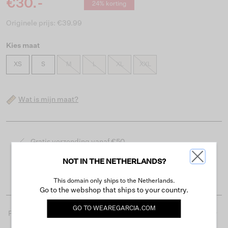
€30.-
24% korting
Originele prijs: €39.99
Kies maat
XS
S
M
L
XL
XXL
Wat is mijn maat?
Gratis verzending vanaf €50
Levertijd 2-3 werkdagen
NOT IN THE NETHERLANDS?
Gemakkelijk retourneren binnen 30 dagen
This domain only ships to the Netherlands.
Go to the webshop that ships to your country.
GO TO
WEAREGARCIA.COM
Productdetails