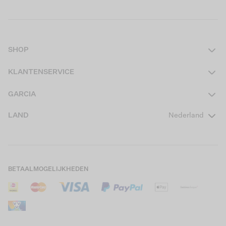
SHOP
Dames
KLANTENSERVICE
Heren
Contact
GARCIA
Girls Teens
Veelgestelde vragen
Over ons
LAND
Nederland
Boys Teens
Actievoorwaarden
GARCIA Stories
Girls Kids
Verzending
Our Responsible Journey
Boys Kids
Retourneren
Winkels
BETAALMOGELIJKHEDEN
Sale
Cookies
Careers
Mijn account
B2B Contactinformatie
Maattabel
B2B Portal