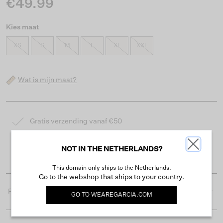
€49.99
Kies maat
XS
S
M
L
XL
XXL
Wat is mijn maat?
Gratis verzending vanaf €50
Levertijd 2-3 werkdagen
NOT IN THE NETHERLANDS?
Gemakkelijk retourneren binnen 30 dagen
This domain only ships to the Netherlands.
Go to the webshop that ships to your country.
Productdetails
GO TO
WEAREGARCIA.COM