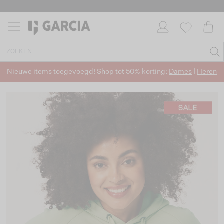
Nieuwe items toegevoegd! Shop tot 50% korting:
Dames
|
Heren