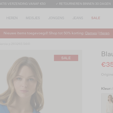
ATIS VERZENDING VANAF €50
✓ RETOURNEREN BINNEN 30 DAGEN
HEREN
MEISJES
JONGENS
JEANS
SALE
Nieuwe items toegevoegd! Shop tot 50% korting:
Dames
|
Heren
Garcia p 260265 5441
Bla
€35
Origine
Kleur: