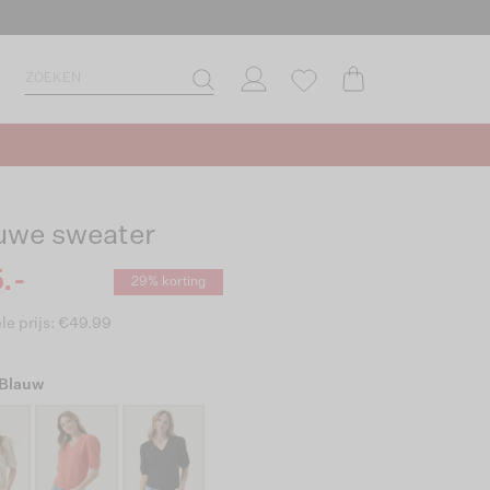
uwe sweater
.-
29% korting
le prijs: €49.99
 Blauw