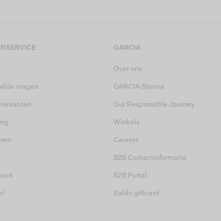
NSERVICE
GARCIA
Over ons
elde vragen
GARCIA Stories
orwaarden
Our Responsible Journey
ing
Winkels
eren
Careers
B2B Contactinformatie
ount
B2B Portal
el
Saldo giftcard