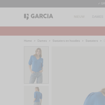
✓ GR
NIEUW
DAMES
Home
>
Dames
>
Sweaters en hoodies
>
Sweaters
>