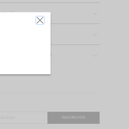
tdetails
rijving & pasvorm
ver het gebruikte materiaal
INSCHRIJVEN