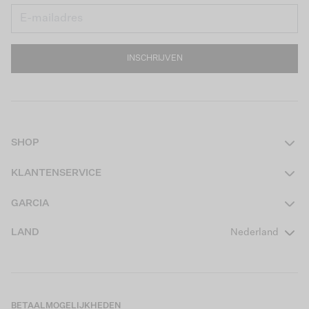
INSCHRIJVEN
SHOP
Dames
KLANTENSERVICE
Heren
Contact
GARCIA
Girls Teens
Veelgestelde vragen
Over ons
LAND
Nederland
Boys Teens
Actievoorwaarden
GARCIA Stories
Girls Kids
Verzending
Our Responsible Journey
Boys Kids
Retourneren
Winkels
BETAALMOGELIJKHEDEN