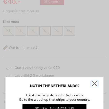
€45.-
35% korting
Originele prijs: €69.99
Kies maat
XS
S
M
L
XL
XXL
Wat is mijn maat?
Gratis verzending vanaf €50
Levertijd 2-3 werkdagen
Gemakkelijk retourneren binnen 30 dagen
NOT IN THE NETHERLANDS?
This domain only ships to the Netherlands.
Go to the webshop that ships to your country.
Productdetails
GO TO
WEAREGARCIA.COM