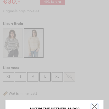
€30.-
49% korting
Originele prijs: €59.99
Kleur: Bruin
Kies maat
XS
S
M
L
XL
XXL
Wat is mijn maat?