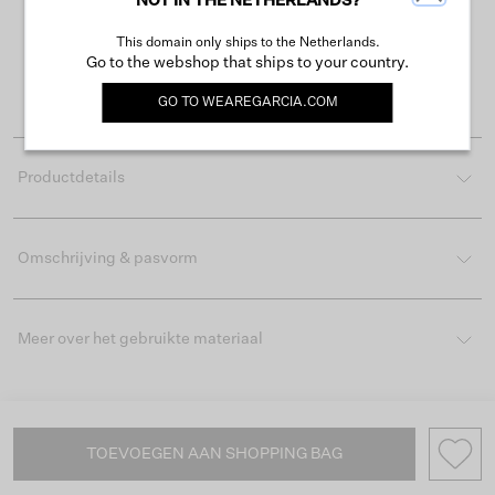
NOT IN THE NETHERLANDS?
Gratis verzending vanaf €50
This domain only ships to the Netherlands.
Levertijd 2-3 werkdagen
Go to the webshop that ships to your country.
Gemakkelijk retourneren binnen 30 dagen
GO TO
WEAREGARCIA.COM
Productdetails
Omschrijving & pasvorm
Meer over het gebruikte materiaal
TOEVOEGEN AAN SHOPPING BAG