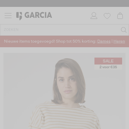
Nieuwe items toegevoegd! Shop tot 50% korting:
Dames
|
Heren