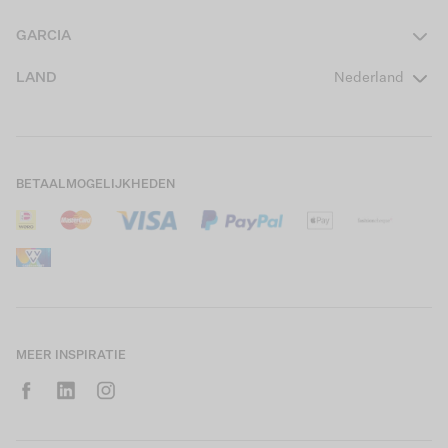
Heren
Contact
GARCIA
Girls Teens
Veelgestelde vragen
Over ons
LAND
Nederland
Boys Teens
Actievoorwaarden
GARCIA Stories
Girls Kids
Verzending
Our Responsible Journey
Boys Kids
Retourneren
Winkels
BETAALMOGELIJKHEDEN
Sale
Cookies
Careers
Mijn account
B2B Contactinformatie
Maattabel
B2B Portal
Saldo giftcard
MEER INSPIRATIE