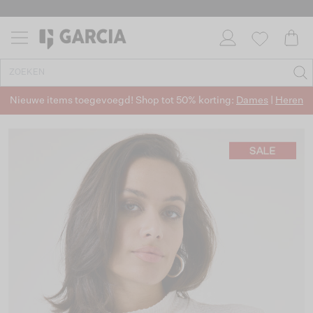
Nieuwe items toegevoegd! Shop tot 50% korting:
Dames
|
Heren