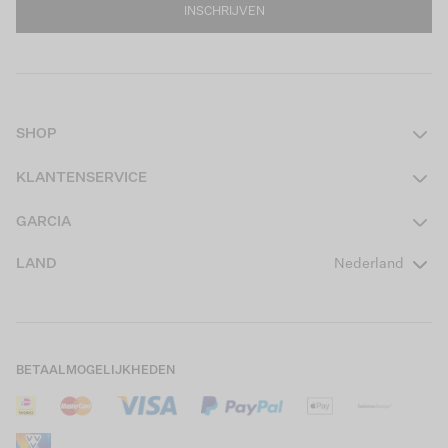
INSCHRIJVEN
SHOP
Dames
KLANTENSERVICE
Heren
Contact
GARCIA
Girls Teens
Veelgestelde vragen
Over ons
LAND
Nederland
Boys Teens
Actievoorwaarden
GARCIA Stories
Girls Kids
Verzending
Our Responsible Journey
Boys Kids
Retourneren
Winkels
BETAALMOGELIJKHEDEN
Sale
Cookies
Careers
Mijn account
B2B Contactinformatie