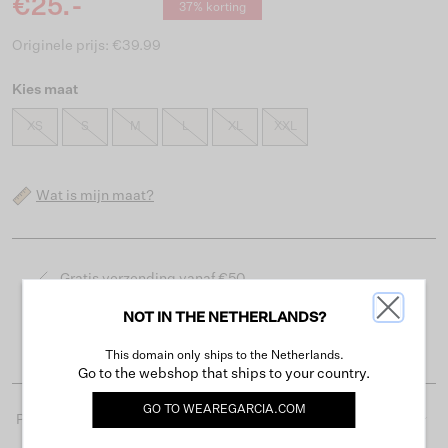
€25.-
37% korting
Originele prijs: €39.99
Kies maat
XS
S
M
L
XL
XXL
Wat is mijn maat?
Gratis verzending vanaf €50
Levertijd 2-3 werkdagen
NOT IN THE NETHERLANDS?
Gemakkelijk retourneren binnen 30 dagen
This domain only ships to the Netherlands.
Go to the webshop that ships to your country.
GO TO
WEAREGARCIA.COM
Productdetails