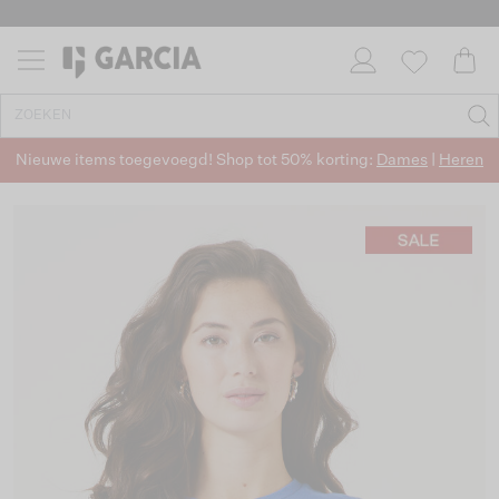
Nieuwe items toegevoegd! Shop tot 50% korting:
Dames
|
Heren