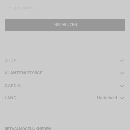
INSCHRIJVEN
SHOP
Dames
KLANTENSERVICE
Heren
Contact
GARCIA
Girls Teens
Veelgestelde vragen
Over ons
LAND
Nederland
Boys Teens
Actievoorwaarden
GARCIA Stories
Girls Kids
Verzending
Our Responsible Journey
Boys Kids
Retourneren
Winkels
BETAALMOGELIJKHEDEN