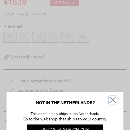
€18.19
30% korting
Originele prijs: €25.99
Kies maat
XS
S
M
L
XL
XXL
Wat is mijn maat?
Gratis verzending vanaf €50
Levertijd 2-3 werkdagen
Gemakkelijk retourneren binnen 30 dagen
NOT IN THE NETHERLANDS?
This domain only ships to the Netherlands.
Go to the webshop that ships to your country.
Productdetails
GO TO
WEAREGARCIA.COM