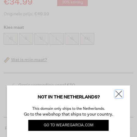
€34.99
30% korting
Originele prijs: €49.99
Kies maat
XS
S
M
L
XL
XXL
Wat is mijn maat?
Gratis verzending vanaf €50
Levertijd 2-3 werkdagen
NOT IN THE NETHERLANDS?
Gemakkelijk retourneren binnen 30 dagen
This domain only ships to the Netherlands.
Go to the webshop that ships to your country.
GO TO
WEAREGARCIA.COM
Productdetails