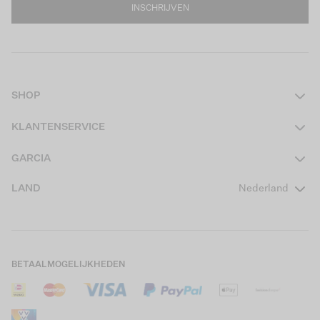
INSCHRIJVEN
SHOP
Dames
KLANTENSERVICE
Heren
Contact
GARCIA
Girls Teens
Veelgestelde vragen
Over ons
LAND
Nederland
Boys Teens
Actievoorwaarden
GARCIA Stories
Girls Kids
Verzending
Our Responsible Journey
Boys Kids
Retourneren
Winkels
BETAALMOGELIJKHEDEN
Sale
Cookies
Careers
Mijn account
B2B Contactinformatie