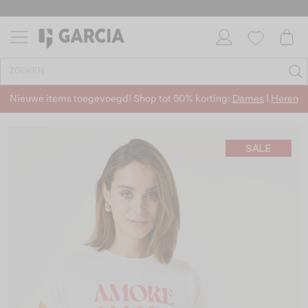
Nieuwe items toegevoegd! Shop tot 50% korting:
Dames
|
Heren