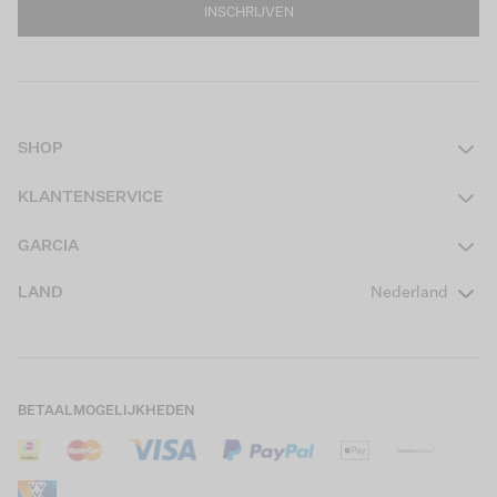
INSCHRIJVEN
SHOP
Dames
KLANTENSERVICE
Heren
Contact
GARCIA
Girls Teens
Veelgestelde vragen
Over ons
LAND
Nederland
Boys Teens
Actievoorwaarden
GARCIA Stories
Girls Kids
Verzending
Our Responsible Journey
Boys Kids
Retourneren
Winkels
BETAALMOGELIJKHEDEN
Sale
Cookies
Careers
Mijn account
B2B Contactinformatie