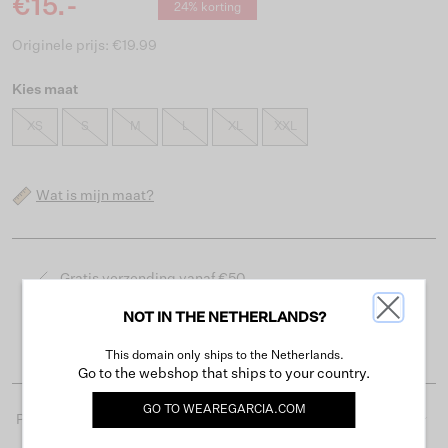
€15.-
24% korting
Originele prijs: €19.99
Kies maat
XS
S
M
L
XL
XXL
Wat is mijn maat?
Gratis verzending vanaf €50
Levertijd 2-3 werkdagen
NOT IN THE NETHERLANDS?
Gemakkelijk retourneren binnen 30 dagen
This domain only ships to the Netherlands.
Go to the webshop that ships to your country.
GO TO
WEAREGARCIA.COM
Productdetails