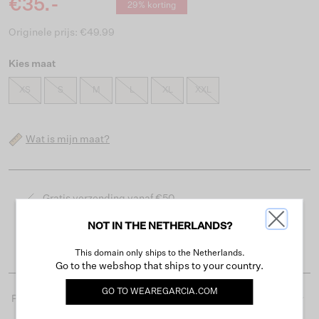
€35.-
29% korting
Originele prijs: €49.99
Kies maat
XS
S
M
L
XL
XXL
Wat is mijn maat?
Gratis verzending vanaf €50
Levertijd 2-3 werkdagen
NOT IN THE NETHERLANDS?
Gemakkelijk retourneren binnen 30 dagen
This domain only ships to the Netherlands.
Go to the webshop that ships to your country.
GO TO
WEAREGARCIA.COM
Productdetails