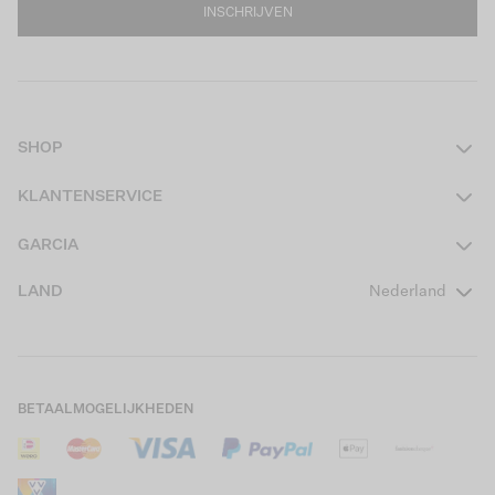
INSCHRIJVEN
SHOP
Dames
KLANTENSERVICE
Heren
Contact
GARCIA
Girls Teens
Veelgestelde vragen
Over ons
LAND
Nederland
Boys Teens
Actievoorwaarden
GARCIA Stories
Girls Kids
Verzending
Our Responsible Journey
Boys Kids
Retourneren
Winkels
BETAALMOGELIJKHEDEN
Sale
Cookies
Careers
Mijn account
B2B Contactinformatie