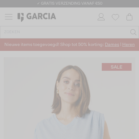
✓ GRATIS VERZENDING VANAF €50
✓ RETOURNEREN BINNEN 30 DAGEN
Nieuwe items toegevoegd! Shop tot 50% korting:
Dames
|
Heren