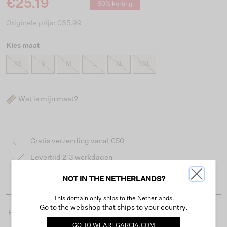
€25.19
30% korting
Originele prijs: €35.99
Kies maat
XS
S
M
L
XL
XXL
Wat is mijn maat?
Gratis verzending vanaf €50
Levertijd 2-3 werkdagen
Gemakkelijk retourneren binnen 30 dagen
NOT IN THE NETHERLANDS?
This domain only ships to the Netherlands.
Go to the webshop that ships to your country.
Productdetails
GO TO
WEAREGARCIA.COM