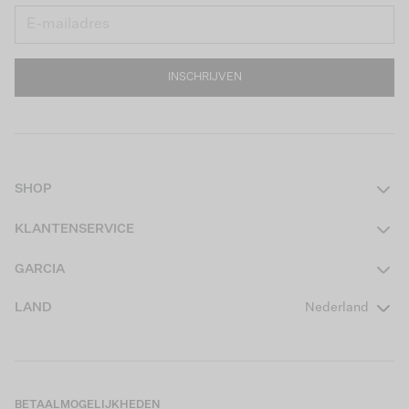
INSCHRIJVEN
SHOP
Dames
KLANTENSERVICE
Heren
Contact
GARCIA
Girls Teens
Veelgestelde vragen
Over ons
LAND
Nederland
Boys Teens
Actievoorwaarden
GARCIA Stories
Girls Kids
Verzending
Our Responsible Journey
Boys Kids
Retourneren
Winkels
BETAALMOGELIJKHEDEN