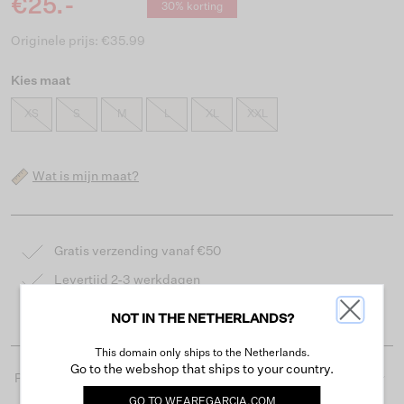
€25.-
30% korting
Originele prijs: €35.99
Kies maat
XS
S
M
L
XL
XXL
Wat is mijn maat?
Gratis verzending vanaf €50
Levertijd 2-3 werkdagen
Gemakkelijk retourneren binnen 30 dagen
NOT IN THE NETHERLANDS?
This domain only ships to the Netherlands.
Go to the webshop that ships to your country.
Productdetails
GO TO
WEAREGARCIA.COM