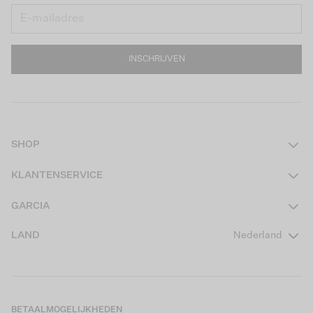
INSCHRIJVEN
SHOP
Dames
KLANTENSERVICE
Heren
Contact
GARCIA
Girls Teens
Veelgestelde vragen
Over ons
LAND
Nederland
Boys Teens
Actievoorwaarden
GARCIA Stories
Girls Kids
Verzending
Our Responsible Journey
Boys Kids
Retourneren
Winkels
BETAALMOGELIJKHEDEN