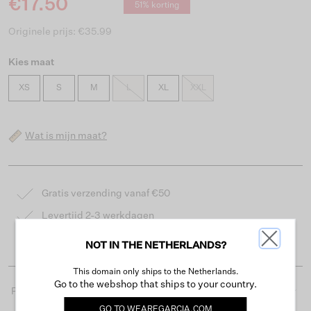
€17.50
51% korting
Originele prijs: €35.99
Kies maat
XS
S
M
L
XL
XXL
Wat is mijn maat?
Gratis verzending vanaf €50
Levertijd 2-3 werkdagen
Gemakkelijk retourneren binnen 30 dagen
NOT IN THE NETHERLANDS?
This domain only ships to the Netherlands.
Go to the webshop that ships to your country.
Productdetails
GO TO
WEAREGARCIA.COM