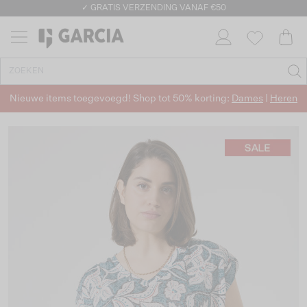
✓ GRATIS VERZENDING VANAF €50
✓ RETOURNEREN BINNEN 30 DAGEN
Nieuwe items toegevoegd! Shop tot 50% korting:
Dames
|
Heren