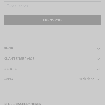
INSCHRIJVEN
SHOP
Dames
KLANTENSERVICE
Heren
Contact
GARCIA
Girls Teens
Veelgestelde vragen
Over ons
LAND
Nederland
Boys Teens
Actievoorwaarden
GARCIA Stories
Girls Kids
Verzending
Our Responsible Journey
Boys Kids
Retourneren
Winkels
BETAALMOGELIJKHEDEN