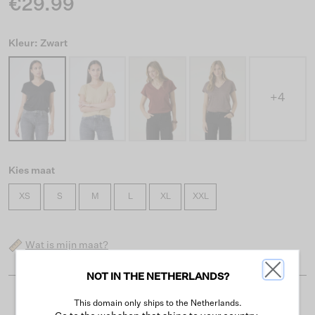
€29.99
Kleur: Zwart
+4
Kies maat
XS
S
M
L
XL
XXL
Wat is mijn maat?
NOT IN THE NETHERLANDS?
Gratis verzending vanaf €50
This domain only ships to the Netherlands.