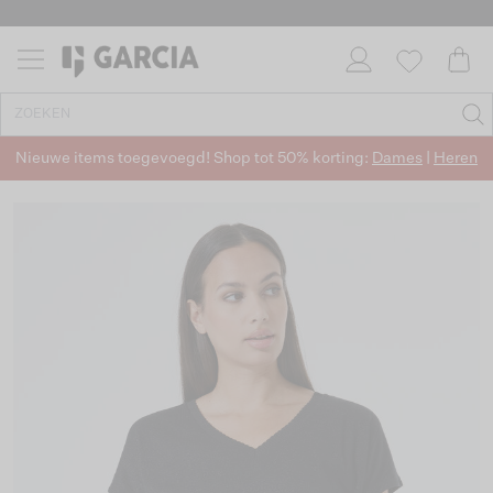
Nieuwe items toegevoegd! Shop tot 50% korting:
Dames
|
Heren