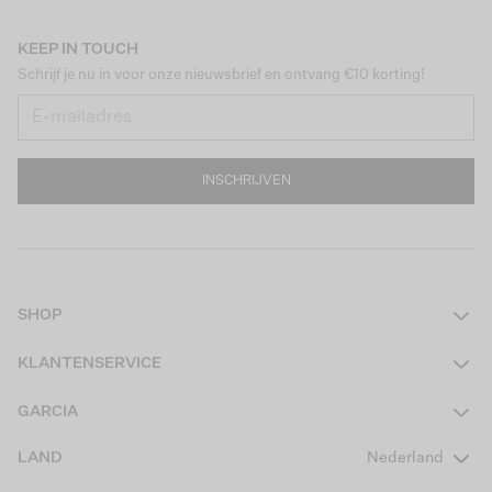
KEEP IN TOUCH
Schrijf je nu in voor onze nieuwsbrief en ontvang €10 korting!
INSCHRIJVEN
SHOP
Dames
KLANTENSERVICE
Heren
Contact
GARCIA
Girls Teens
Veelgestelde vragen
Over ons
LAND
Nederland
Boys Teens
Actievoorwaarden
GARCIA Stories