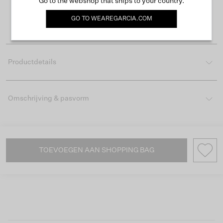
Go to the webshop that ships to your country.
Levertijd 2-3 werkdagen
GO TO
WEAREGARCIA.COM
Gemakkelijk retourneren binnen 30 dagen
Productdetails
Omschrijving & pasvorm
TOEVOEGEN AAN SHOPPING BAG