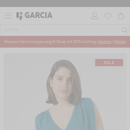
Nieuwe items toegevoegd! Shop tot 50% korting:
Dames
|
Heren