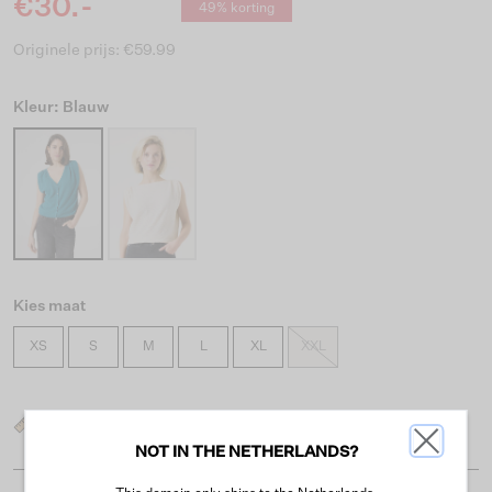
€30.-
49% korting
Originele prijs: €59.99
Kleur: Blauw
Kies maat
XS
S
M
L
XL
XXL
Wat is mijn maat?
NOT IN THE NETHERLANDS?