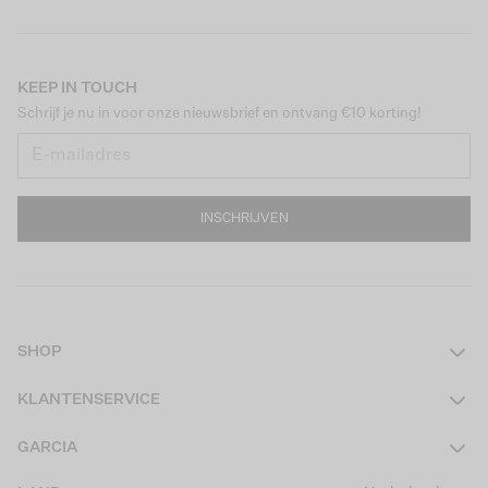
KEEP IN TOUCH
Schrijf je nu in voor onze nieuwsbrief en ontvang €10 korting!
INSCHRIJVEN
SHOP
Dames
KLANTENSERVICE
Heren
Contact
GARCIA
Girls Teens
Veelgestelde vragen
Over ons