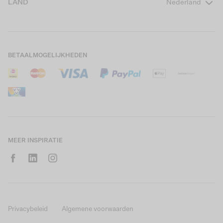
LAND
Nederland
Boys Teens
Actievoorwaarden
GARCIA Stories
Girls Kids
Verzending
Our Responsible Journey
Boys Kids
Retourneren
Winkels
BETAALMOGELIJKHEDEN
Sale
Cookies
Careers
Mijn account
B2B Contactinformatie
Maattabel
B2B Portal
Saldo giftcard
MEER INSPIRATIE
Privacybeleid
Algemene voorwaarden