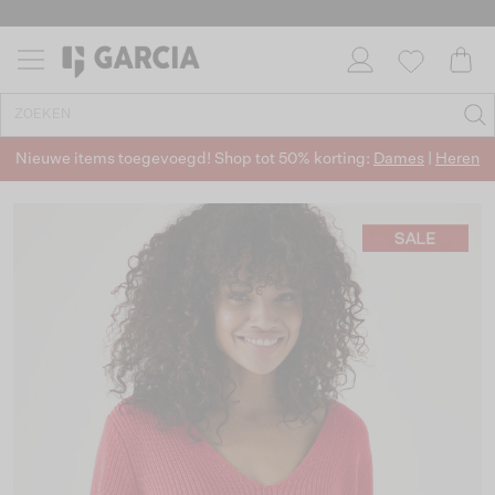
Nieuwe items toegevoegd! Shop tot 50% korting:
Dames
|
Heren