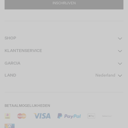
INSCHRIJVEN
SHOP
Dames
KLANTENSERVICE
Heren
Contact
GARCIA
Girls Teens
Veelgestelde vragen
Over ons
LAND
Nederland
Boys Teens
Actievoorwaarden
GARCIA Stories
Girls Kids
Verzending
Our Responsible Journey
Boys Kids
Retourneren
Winkels
BETAALMOGELIJKHEDEN
Sale
Cookies
Careers
Mijn account
B2B Contactinformatie