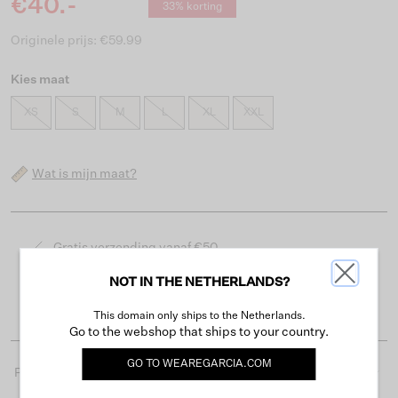
€40.-
33% korting
Originele prijs: €59.99
Kies maat
XS
S
M
L
XL
XXL
Wat is mijn maat?
Gratis verzending vanaf €50
Levertijd 2-3 werkdagen
NOT IN THE NETHERLANDS?
Gemakkelijk retourneren binnen 30 dagen
This domain only ships to the Netherlands.
Go to the webshop that ships to your country.
GO TO
WEAREGARCIA.COM
Productdetails