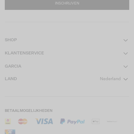
INSCHRIJVEN
SHOP
Dames
KLANTENSERVICE
Heren
Contact
GARCIA
Girls Teens
Veelgestelde vragen
Over ons
LAND
Nederland
Boys Teens
Actievoorwaarden
GARCIA Stories
Girls Kids
Verzending
Our Responsible Journey
Boys Kids
Retourneren
Winkels
BETAALMOGELIJKHEDEN
Sale
Cookies
Careers
Mijn account
B2B Contactinformatie