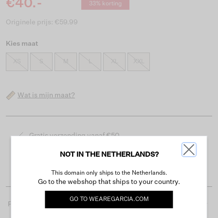
€40.-
33% korting
Originele prijs: €59.99
Kies maat
XS
S
M
L
XL
XXL
Wat is mijn maat?
Gratis verzending vanaf €50
Levertijd 2-3 werkdagen
NOT IN THE NETHERLANDS?
Gemakkelijk retourneren binnen 30 dagen
This domain only ships to the Netherlands.
Go to the webshop that ships to your country.
GO TO
WEAREGARCIA.COM
Productdetails