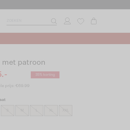
i met patroon
.-
35% korting
le prijs: €69.99
aat
S
M
L
XL
XXL