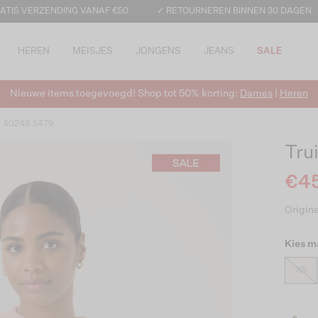
ATIS VERZENDING VANAF €50
✓ RETOURNEREN BINNEN 30 DAGEN
HEREN
MEISJES
JONGENS
JEANS
SALE
Nieuwe items toegevoegd! Shop tot 50% korting:
Dames
|
Heren
v 40249 5479
Tru
€45
Origine
Kies m
XS