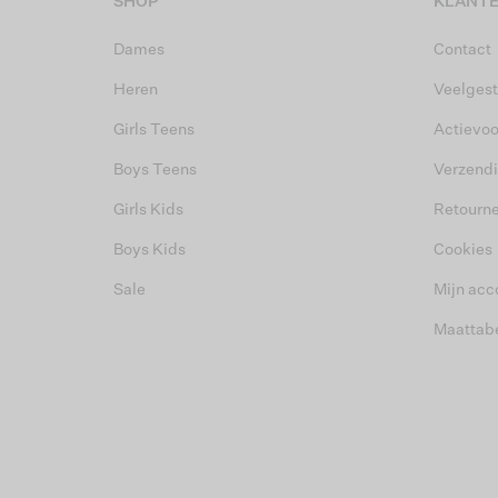
SHOP
KLANTE
Dames
Contact
Heren
Veelgest
Girls Teens
Actievo
Boys Teens
Verzend
Girls Kids
Retourn
Boys Kids
Cookies
Sale
Mijn acc
Maattab