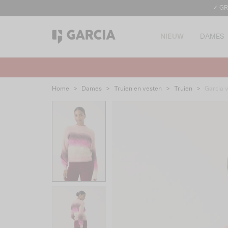
✓ GR
NIEUW
DAMES
Home
>
Dames
>
Truien en vesten
>
Truien
>
Garcia 