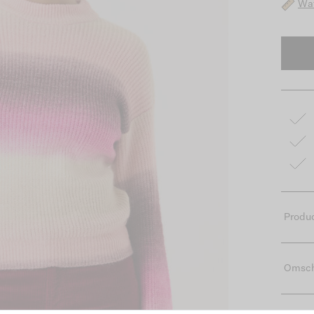
Wat
Produc
Omsch