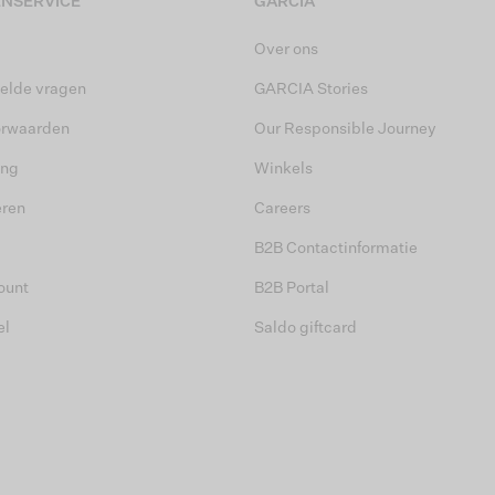
NSERVICE
GARCIA
Over ons
elde vragen
GARCIA Stories
orwaarden
Our Responsible Journey
ing
Winkels
eren
Careers
B2B Contactinformatie
ount
B2B Portal
el
Saldo giftcard