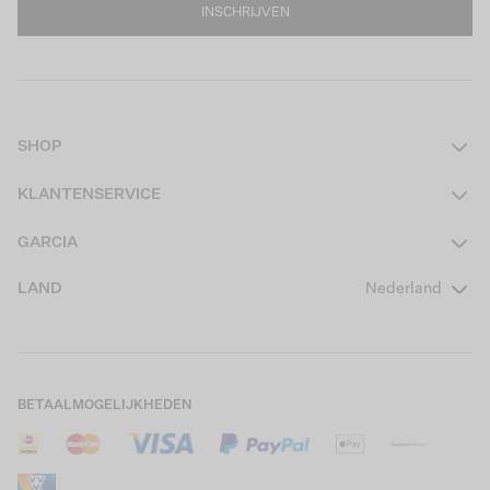
INSCHRIJVEN
SHOP
Dames
KLANTENSERVICE
Heren
Contact
GARCIA
Girls Teens
Veelgestelde vragen
Over ons
LAND
Nederland
Boys Teens
Actievoorwaarden
GARCIA Stories
Girls Kids
Verzending
Our Responsible Journey
Boys Kids
Retourneren
Winkels
BETAALMOGELIJKHEDEN
Sale
Cookies
Careers
Mijn account
B2B Contactinformatie