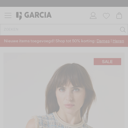
Nieuwe items toegevoegd! Shop tot 50% korting:
Dames
|
Heren