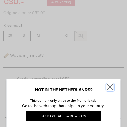
€30.-
49% korting
Originele prijs: €59.99
Kies maat
XS
S
M
L
XL
XXL
Wat is mijn maat?
Gratis verzending vanaf €50
Levertijd 2-3 werkdagen
NOT IN THE NETHERLANDS?
Gemakkelijk retourneren binnen 30 dagen
This domain only ships to the Netherlands.
Go to the webshop that ships to your country.
GO TO
WEAREGARCIA.COM
Productdetails