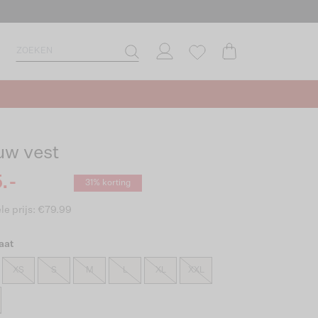
uw vest
.-
31% korting
le prijs: €79.99
aat
XS
S
M
L
XL
XXL