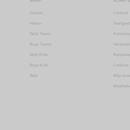
SHOP
KLANTE
Dames
Contact
Heren
Veelgest
Girls Teens
Actievo
Boys Teens
Verzend
Girls Kids
Retourn
Boys Kids
Cookies
Sale
Mijn acc
Maattab