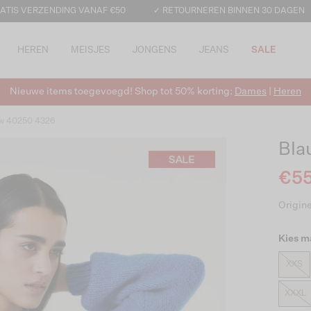
ATIS VERZENDING VANAF €50
✓ RETOURNEREN BINNEN 30 DAGEN
HEREN
MEISJES
JONGENS
JEANS
SALE
Nieuwe items toegevoegd! Shop tot 50% korting:
Dames
|
Heren
 w 40250 4326
Bla
€55
Origine
Kies m
XXS
XXXL