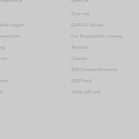
NSERVICE
GARCIA
Over ons
elde vragen
GARCIA Stories
orwaarden
Our Responsible Journey
ing
Winkels
eren
Careers
B2B Contactinformatie
ount
B2B Portal
el
Saldo giftcard