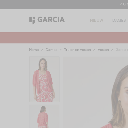
✓ GR
NIEUW
DAMES
Home
>
Dames
>
Truien en vesten
>
Vesten
>
Garcia 