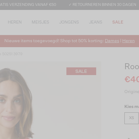
ATIS VERZENDING VANAF €50
✓ RETOURNEREN BINNEN 30 DAGEN
HEREN
MEISJES
JONGENS
JEANS
SALE
Nieuwe items toegevoegd! Shop tot 50% korting:
Dames
|
Heren
e 50251 3979
Roo
€40
Origine
Kies m
XS