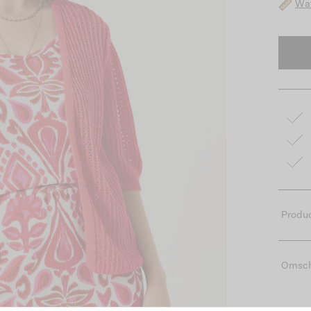
Wat
Produc
Omsch