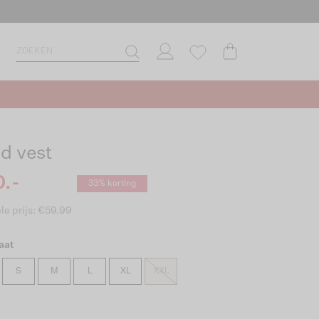
d vest
.-
33% korting
le prijs: €59.99
aat
S
M
L
XL
XXL