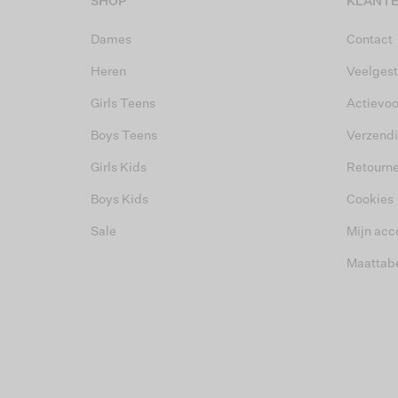
SHOP
KLANTE
Dames
Contact
Heren
Veelgest
Girls Teens
Actievo
Boys Teens
Verzend
Girls Kids
Retourn
Boys Kids
Cookies
Sale
Mijn acc
Maattab