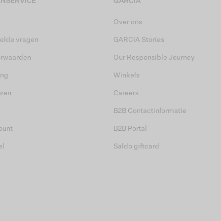
NSERVICE
GARCIA
Over ons
elde vragen
GARCIA Stories
orwaarden
Our Responsible Journey
ing
Winkels
eren
Careers
B2B Contactinformatie
ount
B2B Portal
el
Saldo giftcard