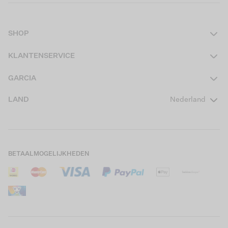
SHOP
Dames
KLANTENSERVICE
Heren
Contact
GARCIA
Girls Teens
Veelgestelde vragen
Over ons
LAND
Nederland
Boys Teens
Actievoorwaarden
GARCIA Stories
Girls Kids
Verzending
Our Responsible Journey
Boys Kids
Retourneren
Winkels
BETAALMOGELIJKHEDEN
Sale
Cookies
Careers
Mijn account
B2B Contactinformatie
Maattabel
B2B Portal
Saldo giftcard