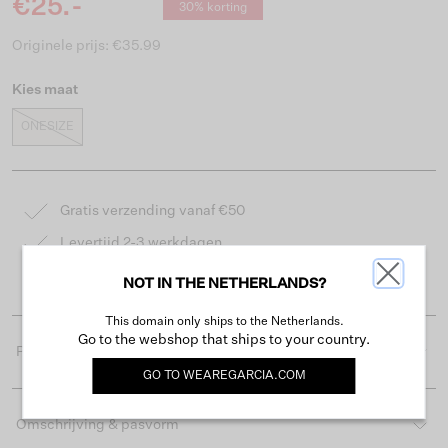
€25.-
30% korting
Originele prijs: €35.99
Kies maat
ONESIZE
Gratis verzending vanaf €50
Levertijd 2-3 werkdagen
Gemakkelijk retourneren binnen 30 dagen
NOT IN THE NETHERLANDS?
This domain only ships to the Netherlands.
Go to the webshop that ships to your country.
Productdetails
GO TO
WEAREGARCIA.COM
Omschrijving & pasvorm