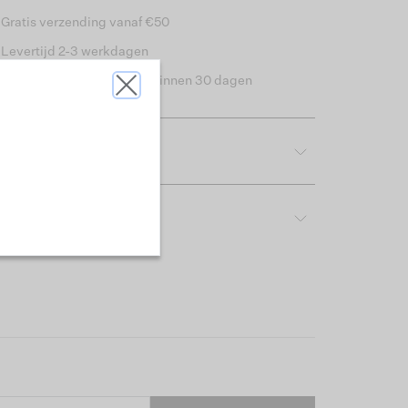
Gratis verzending vanaf €50
Levertijd 2-3 werkdagen
Gemakkelijk retourneren binnen 30 dagen
tdetails
rijving & pasvorm