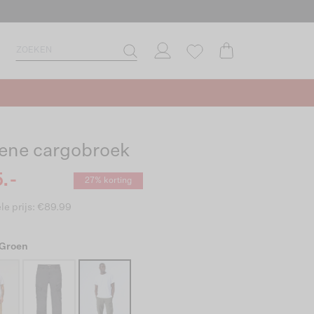
ene cargobroek
.-
27% korting
le prijs: €89.99
 Groen