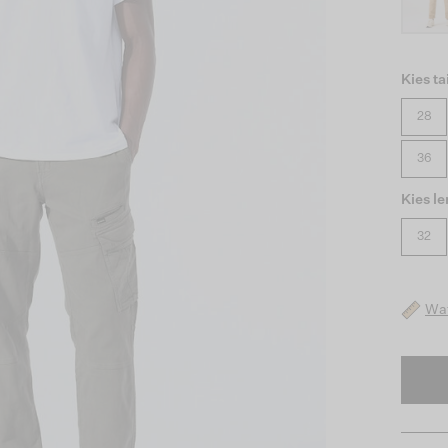
Kies ta
28
36
Kies l
32
Wat