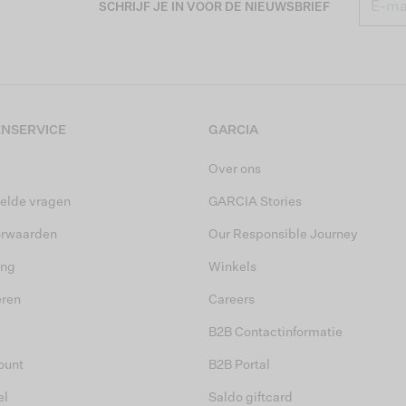
SCHRIJF JE IN VOOR DE NIEUWSBRIEF
NSERVICE
GARCIA
Over ons
elde vragen
GARCIA Stories
orwaarden
Our Responsible Journey
ing
Winkels
eren
Careers
B2B Contactinformatie
ount
B2B Portal
el
Saldo giftcard