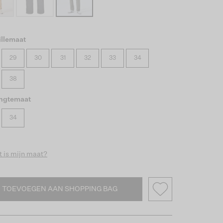
illemaat
29
30
31
32
33
34
38
engtemaat
34
 is mijn maat?
TOEVOEGEN AAN SHOPPING BAG