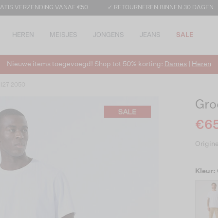
ATIS VERZENDING VANAF €50
✓ RETOURNEREN BINNEN 30 DAGEN
HEREN
MEISJES
JONGENS
JEANS
SALE
Nieuwe items toegevoegd! Shop tot 50% korting:
Dames
|
Heren
1127 2050
Gro
€65
Origine
Kleur: