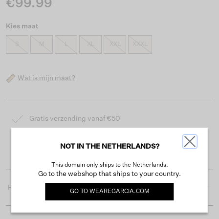
€99.99
Kies maat
S
M
L
XL
XXL
XXXL
Wat is mijn maat?
Gratis verzending vanaf €50
Levertijd 2-3 werkdagen
NOT IN THE NETHERLANDS?
Gemakkelijk retourneren binnen 30 dagen
This domain only ships to the Netherlands.
Go to the webshop that ships to your country.
Productdetails
GO TO
WEAREGARCIA.COM