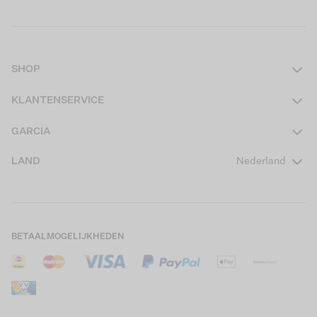
SHOP
Dames
KLANTENSERVICE
Heren
Contact
GARCIA
Girls Teens
Veelgestelde vragen
Over ons
LAND
Nederland
Boys Teens
Actievoorwaarden
GARCIA Stories
Girls Kids
Verzending
Our Responsible Journey
Boys Kids
Retourneren
Winkels
BETAALMOGELIJKHEDEN
Sale
Cookies
Careers
Mijn account
B2B Contactinformatie
Maattabel
B2B Portal