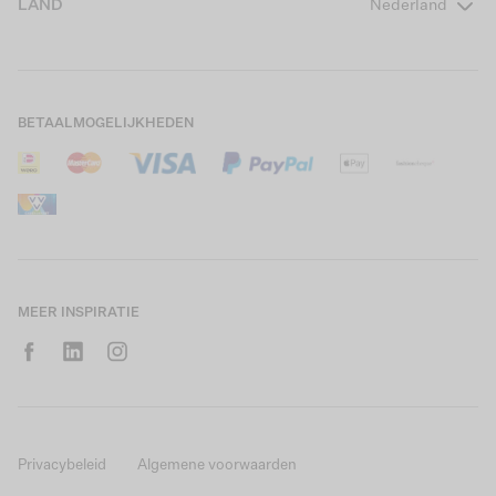
LAND
Nederland
Boys Teens
Actievoorwaarden
GARCIA Stories
Girls Kids
Verzending
Our Responsible Journey
Boys Kids
Retourneren
Winkels
BETAALMOGELIJKHEDEN
Sale
Cookies
Careers
Mijn account
B2B Contactinformatie
Maattabel
B2B Portal
Saldo giftcard
MEER INSPIRATIE
Privacybeleid
Algemene voorwaarden