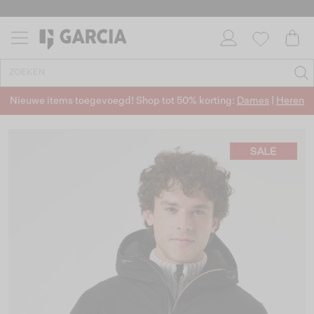
Nieuwe items toegevoegd! Shop tot 50% korting:
Dames
|
Heren