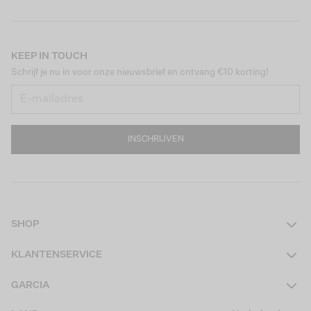
KEEP IN TOUCH
Schrijf je nu in voor onze nieuwsbrief en ontvang €10 korting!
INSCHRIJVEN
SHOP
Dames
KLANTENSERVICE
Heren
Contact
GARCIA
Girls Teens
Veelgestelde vragen
Over ons