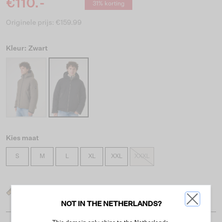
€110.-
31% korting
Originele prijs: €159.99
Kleur: Zwart
Kies maat
S
M
L
XL
XXL
XXXL
Wat is mijn maat?
NOT IN THE NETHERLANDS?