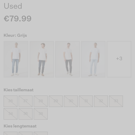
Used
€79.99
Kleur: Grijs
+3
Kies taillemaat
26
27
28
29
30
31
32
33
34
36
38
Kies lengtemaat