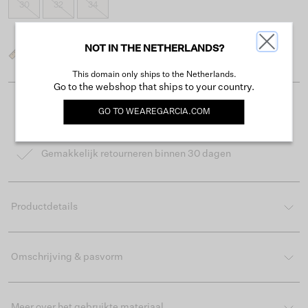
30
32
34
NOT IN THE NETHERLANDS?
Wat is mijn maat?
This domain only ships to the Netherlands.
Go to the webshop that ships to your country.
Gratis verzending vanaf €50
GO TO
WEAREGARCIA.COM
Levertijd 2-3 werkdagen
Gemakkelijk retourneren binnen 30 dagen
Productdetails
Omschrijving & pasvorm
Meer over het gebruikte materiaal