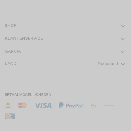
SHOP
Dames
KLANTENSERVICE
Heren
Contact
GARCIA
Girls Teens
Veelgestelde vragen
Over ons
LAND
Nederland
Boys Teens
Actievoorwaarden
GARCIA Stories
Girls Kids
Verzending
Our Responsible Journey
Boys Kids
Retourneren
Winkels
BETAALMOGELIJKHEDEN
Sale
Cookies
Careers
Mijn account
B2B Contactinformatie
Maattabel
B2B Portal