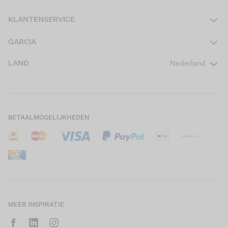
Dames
KLANTENSERVICE
Heren
Contact
GARCIA
Girls Teens
Veelgestelde vragen
Over ons
LAND
Nederland
Boys Teens
Actievoorwaarden
GARCIA Stories
Girls Kids
Verzending
Our Responsible Journey
Boys Kids
Retourneren
Winkels
BETAALMOGELIJKHEDEN
Sale
Cookies
Careers
Mijn account
B2B Contactinformatie
Maattabel
B2B Portal
Saldo giftcard
MEER INSPIRATIE