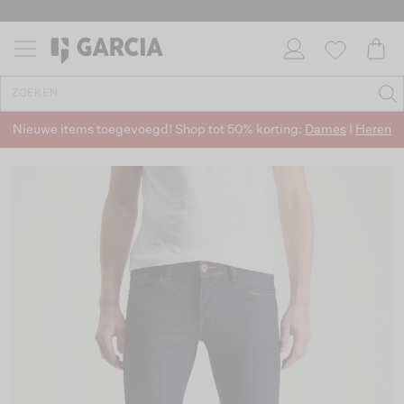
Nieuwe items toegevoegd! Shop tot 50% korting:
Dames
|
Heren