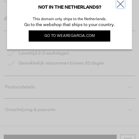
NOT IN THE NETHERLANDS?
Wat is mijn maat?
This domain only ships to the Netherlands.
Go to the webshop that ships to your country.
GO TO
WEAREGARCIA.COM
Gratis verzending vanaf €50
Levertijd 2-3 werkdagen
Gemakkelijk retourneren binnen 30 dagen
Productdetails
Omschrijving & pasvorm