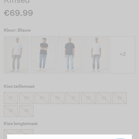
Rinsed
€69.99
Kleur: Blauw
+2
Kies taillemaat
27
28
29
30
31
32
33
34
36
38
Kies lengtemaat
32
34