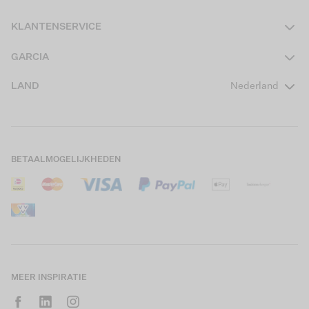
Dames
KLANTENSERVICE
Heren
Contact
GARCIA
Girls Teens
Veelgestelde vragen
Over ons
LAND
Nederland
Boys Teens
Actievoorwaarden
GARCIA Stories
Girls Kids
Verzending
Our Responsible Journey
Boys Kids
Retourneren
Winkels
BETAALMOGELIJKHEDEN
Sale
Cookies
Careers
Mijn account
B2B Contactinformatie
Maattabel
B2B Portal
Saldo giftcard
MEER INSPIRATIE