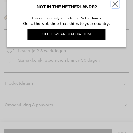
NOT IN THE NETHERLANDS?
Wat is mijn maat?
This domain only ships to the Netherlands.
Go to the webshop that ships to your country.
GO TO
WEAREGARCIA.COM
Gratis verzending vanaf €50
Levertijd 2-3 werkdagen
Gemakkelijk retourneren binnen 30 dagen
Productdetails
Omschrijving & pasvorm