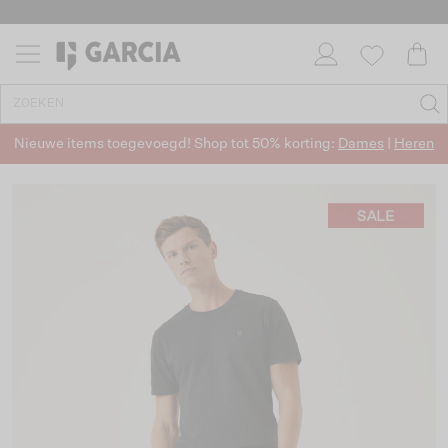
Nieuwe items toegevoegd! Shop tot 50% korting:
Dames
|
Heren