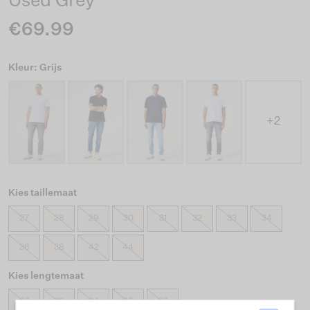
Used Grey
€69.99
Kleur: Grijs
+2
Kies taillemaat
27
28
29
30
31
32
33
34
36
38
42
44
Kies lengtemaat
30
32
34
36
38