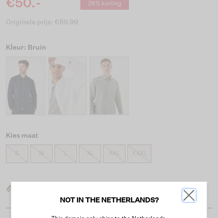
€50.-
28% korting
Originele prijs: €69.99
Kleur: Bruin
Kies maat
S
M
L
XL
XXL
XXXL
Wat is mijn maat?
NOT IN THE NETHERLANDS?