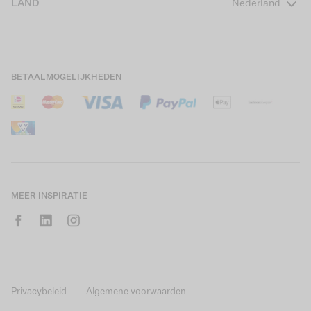
LAND
Nederland
Boys Teens
Actievoorwaarden
GARCIA Stories
Girls Kids
Verzending
Our Responsible Journey
Boys Kids
Retourneren
Winkels
BETAALMOGELIJKHEDEN
Sale
Cookies
Careers
Mijn account
B2B Contactinformatie
Maattabel
B2B Portal
Saldo giftcard
MEER INSPIRATIE
Privacybeleid
Algemene voorwaarden