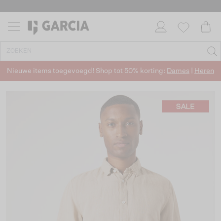
Nieuwe items toegevoegd! Shop tot 50% korting:
Dames
|
Heren