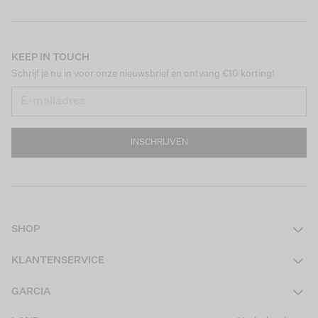
KEEP IN TOUCH
Schrijf je nu in voor onze nieuwsbrief en ontvang €10 korting!
INSCHRIJVEN
SHOP
Dames
KLANTENSERVICE
Heren
Contact
GARCIA
Girls Teens
Veelgestelde vragen
Over ons