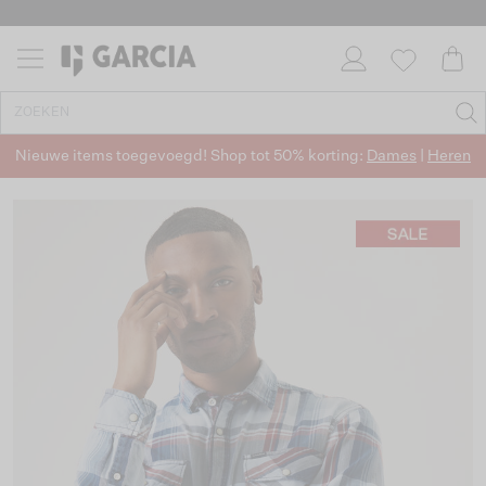
Nieuwe items toegevoegd! Shop tot 50% korting:
Dames
|
Heren