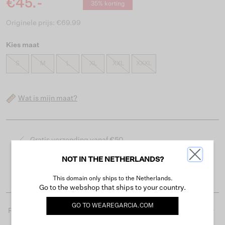
€45.-
35% korting
Originele prijs: €69.99
Kies maat
S
M
L
XL
XXL
XXXL
Wat is mijn maat?
Gratis verzending vanaf €50
Levertijd 2-3 werkdagen
NOT IN THE NETHERLANDS?
Gemakkelijk retourneren binnen 30 dagen
This domain only ships to the Netherlands.
Go to the webshop that ships to your country.
GO TO
WEAREGARCIA.COM
Productdetails