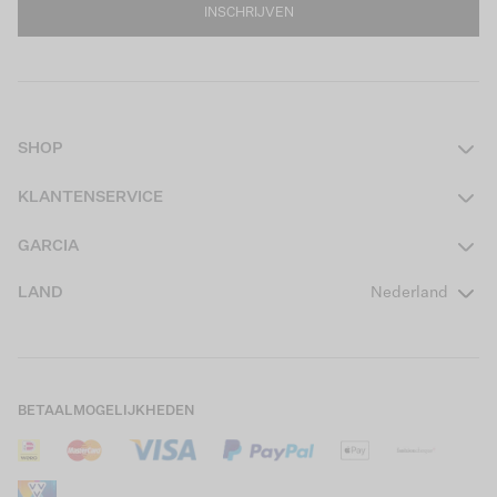
INSCHRIJVEN
SHOP
Dames
KLANTENSERVICE
Heren
Contact
GARCIA
Girls Teens
Veelgestelde vragen
Over ons
LAND
Nederland
Boys Teens
Actievoorwaarden
GARCIA Stories
Girls Kids
Verzending
Our Responsible Journey
Boys Kids
Retourneren
Winkels
BETAALMOGELIJKHEDEN
Sale
Cookies
Careers
Mijn account
B2B Contactinformatie