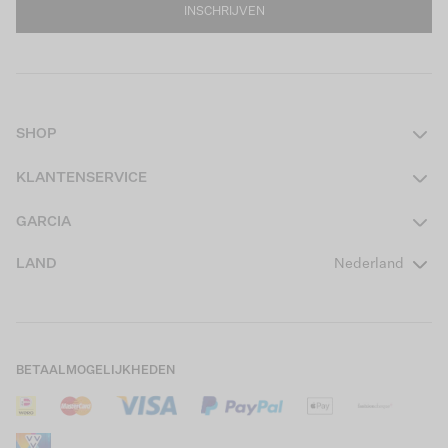
INSCHRIJVEN
SHOP
Dames
KLANTENSERVICE
Heren
Contact
GARCIA
Girls Teens
Veelgestelde vragen
Over ons
LAND
Nederland
Boys Teens
Actievoorwaarden
GARCIA Stories
Girls Kids
Verzending
Our Responsible Journey
Boys Kids
Retourneren
Winkels
BETAALMOGELIJKHEDEN
Sale
Cookies
Careers
Mijn account
B2B Contactinformatie