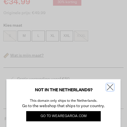
€34.99
30% korting
Originele prijs: €49.99
Kies maat
S
M
L
XL
XXL
XXXL
Wat is mijn maat?
Gratis verzending vanaf €50
Levertijd 2-3 werkdagen
NOT IN THE NETHERLANDS?
Gemakkelijk retourneren binnen 30 dagen
This domain only ships to the Netherlands.
Go to the webshop that ships to your country.
GO TO
WEAREGARCIA.COM
Productdetails