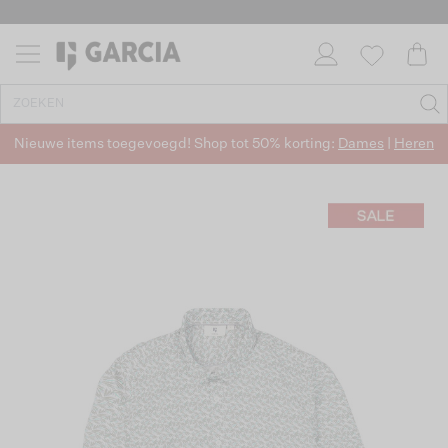
Nieuwe items toegevoegd! Shop tot 50% korting:
Dames
|
Heren